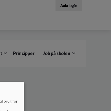
login
t
Principper
Job på skolen
il brug for
(BMSF)