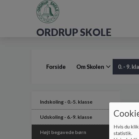
G
å
t
i
ORDRUP SKOLE
l
h
o
v
e
d
Forside
Om Skolen
0. - 9. k
i
n
d
h
o
l
Indskoling - 0.-5. klasse
d
Cookie
e
Udskoling - 6.-9. klasse
t
Hvis du klik
Højt begavede børn
statistik.