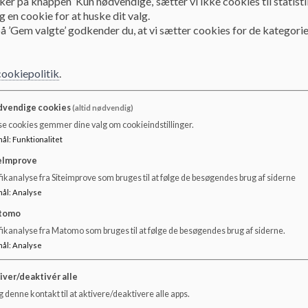
ker på knappen ’Kun nødvendige,’ sætter vi ikke cookies til statisti
Har du et barn med høj begavelse på Ordrup Skole, eller ov
 en cookie for at huske dit valg.
Skole? Her finder du viden om, hvad vi på Ordrup Skole o
å ’Gem valgte’ godkender du, at vi sætter cookies for de kategorie
dagtilbud, skoler, forældre og fagpersoner for at støtte dit
På Ordrup Skole, ligesom på alle andre folkeskoler i Gen
cookiepolitik
.
højtbegavede børn og unge ofte tænker anderledes end an
kompleks tænkende og udfordrer dig med undrende spørgs
vendige cookies
(altid nødvendig)
at favne de højtbegavede i den almindelige undervisning, h
se cookies gemmer dine valg om cookieindstillinger.
materiale, men hvor der arbejdes differentieret, så alle udfo
mål
:
Funktionalitet
Ud over den differentierede undervisning i klasserne tilby
eImprove
årgang. Her undervises udvalgte elever med særlige foruds
ikanalyse fra Siteimprove som bruges til at følge de besøgendes brug af siderne
Herudover tilbyder Ordrup Skole i samarbejde med Gen
mål
:
Analyse
for højt begavede elever i udskolingen. Læs mere om hol
Masterclass - Gentofte Ungdomsskole
tomo
fikanalyse fra Matomo som bruges til at følge de besøgendes brug af siderne.
Hvis du tænker, at dit barn er højtbegavet, skal du kontak
mål
:
Analyse
og hjem er afgørende, så skolen kan tilrettelægge den pæd
iver/deaktivér alle
Hvis du har spørgsmål, brug for sparring, vejledning eller 
 denne kontakt til at aktivere/deaktivere alle apps.
at kontakte Børn Med Særlige Forudsætninger (BMSF)- V