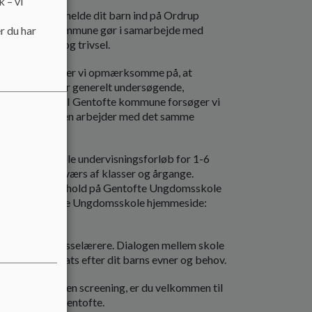
k – vi
ervejer du at melde dit barn ind på Ordrup
g i Gentofte Kommune gør i samarbejde med
r du har
 barns læring og trivsel.
tofte kommune, er vi opmærksomme på, at
dre børn. De er generelt undersøgende,
mål og ideer. I Gentofte kommune forsøger vi
vor alle i klassen arbejder med det samme
rdres fagligt.
der Ordrup Skole undervisningsforløb for 1-6
ætninger på tværs af klasser og årgange.
tofte Kommune hold på Gentofte Ungdomsskole
dene på Gentofte Ungdomsskole hjemmeside:
te dit barns klasselærere. Dialogen mellem skole
agogiske indsats efter dit barns evner og behov.
med henblik på en screening, er du velkommen til
idensCenter Gentofte.