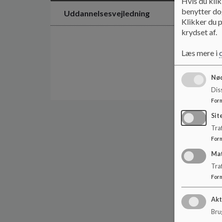
Hvis du klik
benytter dog
Uddannelsesvejledning
Klikker du p
krydset af.
Læs mere i
Nød
Dis
For
Sit
Traf
For
Ma
Tra
For
Akt
Brug