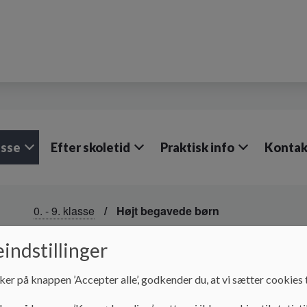
lasse
Efter skoletid
Praktisk info
Kontak
0. - 9. klasse
Højt begavede børn
Højt begavede børn
indstillinger
ker på knappen ’Accepter alle’, godkender du, at vi sætter cookies t
Højt begavede børn/Børn Med Særlige Forudsætninger 