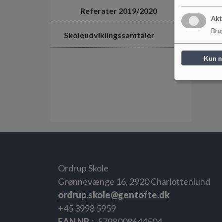
Referater 2019/2020
Akt
Brug
Skoleudviklingssamtaler
Kun 
Ordrup Skole
Grønnevænge 16, 2920 Charlottenlund
ordrup.skole@gentofte.dk
+45 3998 5959
EAN NR.
5798008644504