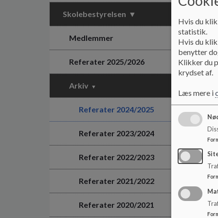
Cookie
Skolebestyrelsen
Hvis du klik
statistik.
Medlemmer
Hvis du klik
benytter dog
Referater 2025/2026
Klikker du p
krydset af.
Arkiv
Læs mere i
Referater 2024/2025
Nød
Dis
Referater 2023/2024
For
Sit
Referater 2022/2023
Traf
For
Referater 2021/2022
Ma
Referater 2020/2021
Tra
For