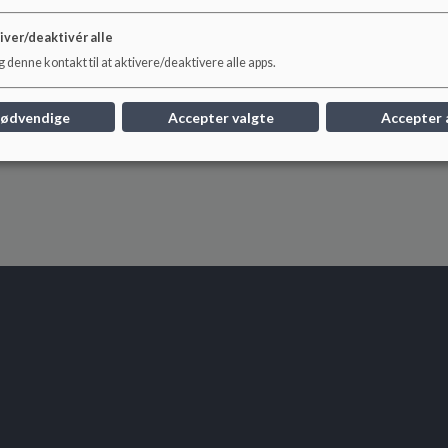
iver/deaktivér alle
Referat 17. juni 2025
 denne kontakt til at aktivere/deaktivere alle apps.
nødvendige
Accepter valgte
Accepter 