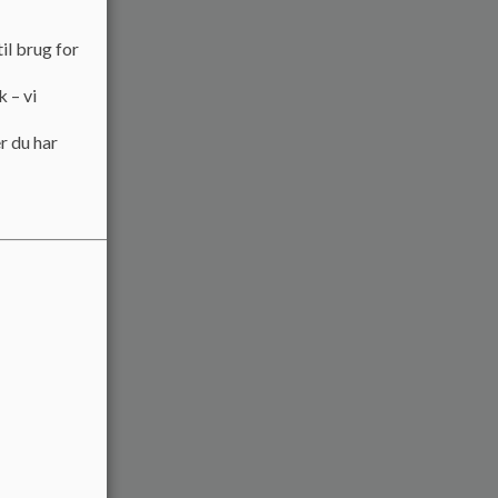
il brug for
k – vi
r du har