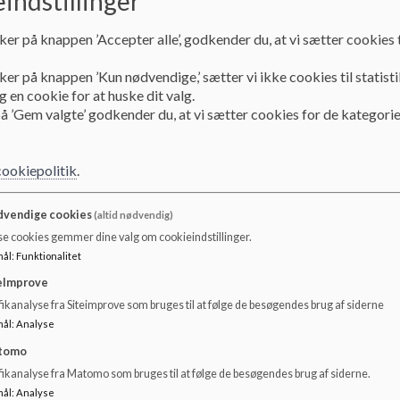
indstillinger
Dokumenter
ker på knappen ’Accepter alle’, godkender du, at vi sætter cookies t
Referat 19. august 2024
ker på knappen ’Kun nødvendige,’ sætter vi ikke cookies til statisti
 en cookie for at huske dit valg.
å ’Gem valgte’ godkender du, at vi sætter cookies for de kategorie
Referat 21. januar 2025
cookiepolitik
.
Referat 19. februar 2025
vendige cookies
(altid nødvendig)
se cookies gemmer dine valg om cookieindstillinger.
Referat 20. marts 2025
mål
:
Funktionalitet
eImprove
ikanalyse fra Siteimprove som bruges til at følge de besøgendes brug af siderne
Referat 28. april 2025
mål
:
Analyse
tomo
Referat 19. maj 2025
fikanalyse fra Matomo som bruges til at følge de besøgendes brug af siderne.
mål
:
Analyse