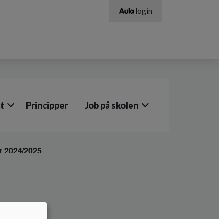
login
t
Principper
Job på skolen
r 2024/2025