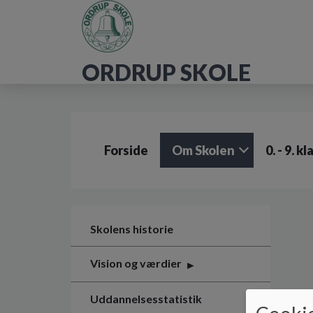
G
å
t
i
ORDRUP SKOLE
l
h
o
v
e
d
Forside
Om Skolen
0. - 9. k
i
n
d
h
o
l
Skolens historie
d
e
Vision og værdier
t
Uddannelsesstatistik