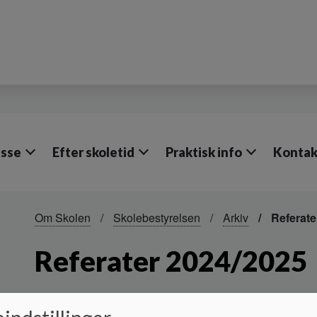
lasse
Efter skoletid
Praktisk info
Kontak
Om Skolen
Skolebestyrelsen
Arkiv
Referate
Referater 2024/2025
...