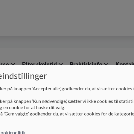
lasse
Efter skoletid
Praktisk info
Kontak
indstillinger
ker på knappen ’Accepter alle’, godkender du, at vi sætter cookies t
Om Skolen
Vision og værdier
ker på knappen ’Kun nødvendige,’ sætter vi ikke cookies til statisti
Vision og værdier
 en cookie for at huske dit valg.
å ’Gem valgte’ godkender du, at vi sætter cookies for de kategorie
Se menu for underpunkter
cookiepolitik
.