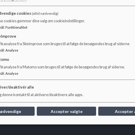
vendige cookies
(altid nødvendig)
se cookies gemmer dine valg om cookieindstillinger.
mål
:
Funktionalitet
eImprove
ikanalyse fra Siteimprove som bruges til at følge de besøgendes brug af siderne
mål
:
Analyse
tomo
fikanalyse fra Matomo som bruges til at følge de besøgendes brug af siderne.
mål
:
Analyse
iver/deaktivér alle
 denne kontakt til at aktivere/deaktivere alle apps.
nødvendige
Accepter valgte
Accepter 