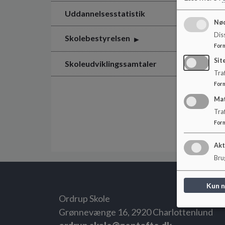
Uddannelsesstatistik
Nød
Dis
Skolebestyrelsen
For
Sit
Skoleudviklingssamtaler
Traf
For
Ma
Tra
For
Akt
Brug
Kun 
Ordrup Skole
Grønnevænge 16, 2920 Charlottenlund