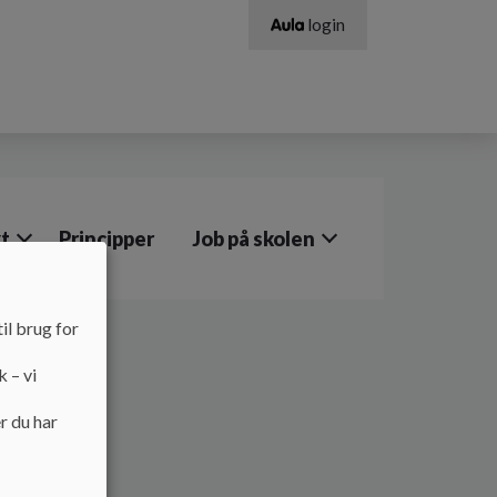
login
t
Principper
Job på skolen
il brug for
k – vi
r du har