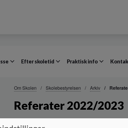
lasse
Efter skoletid
Praktisk info
Kontak
Om Skolen
Skolebestyrelsen
Arkiv
Referate
Referater 2022/2023
...