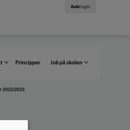
login
t
Principper
Job på skolen
r 2022/2023