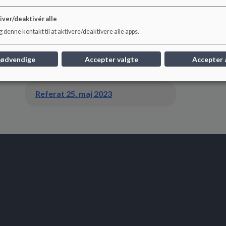
iver/deaktivér alle
Referat 21. marts 2023
 denne kontakt til at aktivere/deaktivere alle apps.
Referat 26. april 2023
nødvendige
Accepter valgte
Accepter 
Referat 25. maj 2023