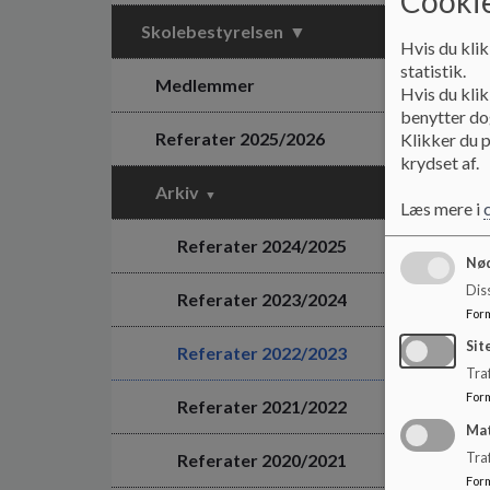
Cookie
Skolebestyrelsen
Hvis du klik
statistik.
Medlemmer
Hvis du klik
benytter dog
Referater 2025/2026
Klikker du p
krydset af.
Arkiv
Læs mere i
Referater 2024/2025
Nød
Dis
Referater 2023/2024
For
Sit
Referater 2022/2023
Traf
For
Referater 2021/2022
Ma
Referater 2020/2021
Tra
For