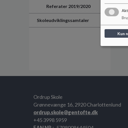
Referater 2019/2020
Akt
Brug
Skoleudviklingssamtaler
Kun 
Ordrup Skole
Grønnevænge 16, 2920 Charlottenlund
ordrup.skole@gentofte.dk
+45 3998 5959
EAN NR.
5798008644504