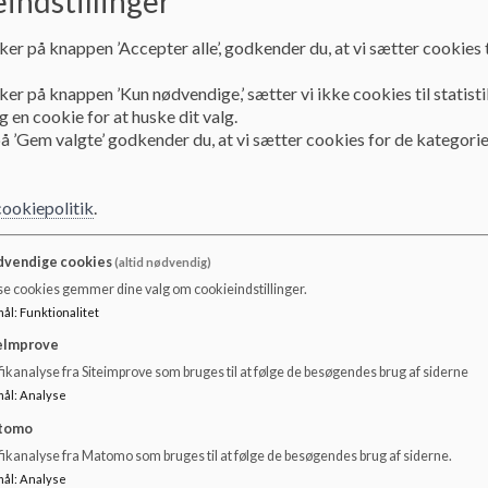
indstillinger
Dokumenter
ker på knappen ’Accepter alle’, godkender du, at vi sætter cookies t
Referat 24. august 2022
ker på knappen ’Kun nødvendige,’ sætter vi ikke cookies til statisti
 en cookie for at huske dit valg.
å ’Gem valgte’ godkender du, at vi sætter cookies for de kategorie
Referat 25. oktober 2022
cookiepolitik
.
Referat 29. november 2022
vendige cookies
(altid nødvendig)
se cookies gemmer dine valg om cookieindstillinger.
Referat 14. december 2022
mål
:
Funktionalitet
eImprove
ikanalyse fra Siteimprove som bruges til at følge de besøgendes brug af siderne
Referat 26. januar 2023
mål
:
Analyse
tomo
Referat 21. februar 2023
fikanalyse fra Matomo som bruges til at følge de besøgendes brug af siderne.
mål
:
Analyse