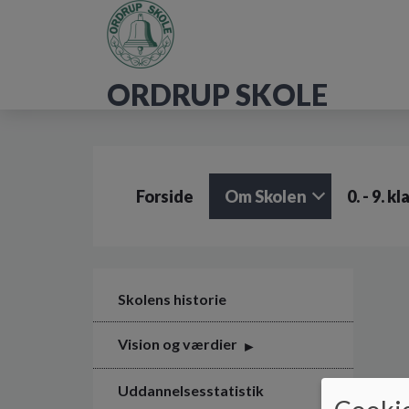
G
å
t
i
ORDRUP SKOLE
l
h
o
v
e
d
Forside
Om Skolen
0. - 9. k
i
n
d
h
o
l
Skolens historie
d
e
Vision og værdier
t
Uddannelsesstatistik