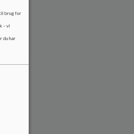
il brug for
k – vi
r du har