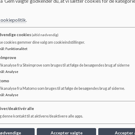
å ’Gem valgte’ godkender du, at vi sætter cookies for de kategorie
2. lektion
8:45 - 9:30
3. lektion
9:50 - 10:35
cookiepolitik
.
4. lektion
10:35 - 11:20
Spisepause
vendige cookies
(altid nødvendig)
5. lektion
12:15 - 13:00
se cookies gemmer dine valg om cookieindstillinger.
mål
:
Funktionalitet
6. lektion
13:00 - 13:45
7. lektion
13:55 - 14:40
eImprove
ikanalyse fra Siteimprove som bruges til at følge de besøgendes brug af siderne
8. lektion
14:40 - 15:25
mål
:
Analyse
tomo
fikanalyse fra Matomo som bruges til at følge de besøgendes brug af siderne.
mål
:
Analyse
iver/deaktivér alle
 denne kontakt til at aktivere/deaktivere alle apps.
nødvendige
Accepter valgte
Accepter 