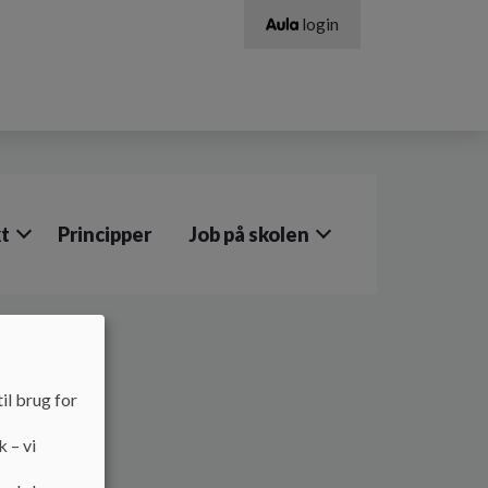
login
t
Principper
Job på skolen
il brug for
k – vi