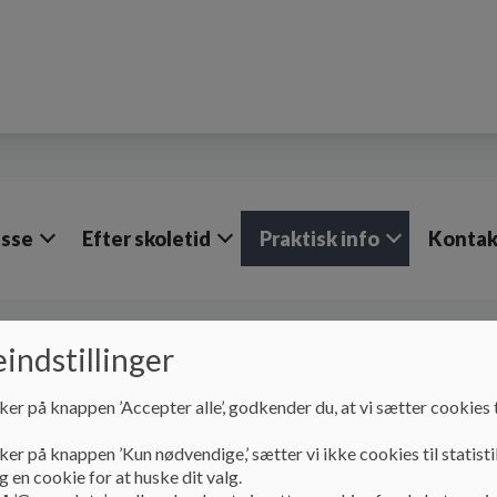
lasse
Efter skoletid
Praktisk info
Kontak
Praktisk info
Ringetider
indstillinger
Ringetider
ker på knappen ’Accepter alle’, godkender du, at vi sætter cookies t
ker på knappen ’Kun nødvendige,’ sætter vi ikke cookies til statisti
 en cookie for at huske dit valg.
1. lektion
8:00 - 8:45