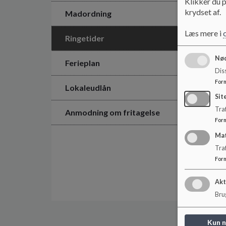
Klikker du p
krydset af.
Madordning
Læs mere i
Ringetider
Nød
Ferieplan
Dis
For
Lokaleudlån
Sit
Traf
Anmodning om fritagelse
For
Ma
Tra
For
Akt
Brug
Kun 