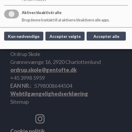
og nytår, fredag efter Kr. Himmelfart samt i uge 29.
Aktiver/deaktivér alle
Åbningstider på skolefridage: mandag-torsdag 7-17, fredag
Brug denne kontakt til at aktivere/deaktivere alle apps.
7-16.
Kun nødvendige
Accepter valgte
Accepter alle
Ordrup Skole
Grønnevænge 16, 2920 Charlottenlund
ordrup.skole@gentofte.dk
+45 3998 5959
EAN NR.
5798008644504
Webtilgængelighedserklæring
Sitemap
Cookie politik