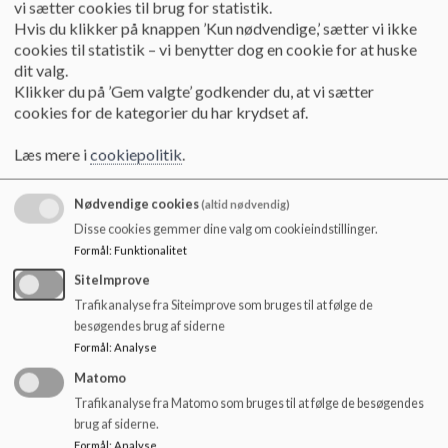
personlige og motoriske udvikling gennem leg, pædagogiske
vi sætter cookies til brug for statistik.
o
aktiviteter og et trygt fællesskab. Vi samarbejder tæt med
Hvis du klikker på knappen ’Kun nødvendige,’ sætter vi ikke
l
skolen for at sikre sammenhæng i barnets dag og giver plads
cookies til statistik – vi benytter dog en cookie for at huske
d
til både fordybelse og fri leg. Hverdagen består af en
dit valg.
e
kombination af voksenstyrede aktiviteter, leg og socialt
Klikker du på ’Gem valgte’ godkender du, at vi sætter
t
samvær.
cookies for de kategorier du har krydset af.
Vi har et skiftende månedligt fokus på bevægelse, kreativitet
og udeliv, så børnene møder variation og får mulighed for at
Læs mere i
cookiepolitik
.
prøve nye aktiviteter.
Nødvendige cookies
(altid nødvendig)
GFO’en er inddelt i tre afdelinger A, B, C og i hver afdeling er
Disse cookies gemmer dine valg om cookieindstillinger.
der børn fra 0. til 3. klasse, men det er muligt for at børnene
Formål
:
Funktionalitet
frit bevæge sig på tværs af afdelingerne. Vi har desuden et
stort udeområde, som giver børnene rige muligheder for fri
SiteImprove
leg, bevægelse og fællesskab. Vores pædagogiske arbejde
Trafikanalyse fra Siteimprove som bruges til at følge de
bygger på nærvær, trygge relationer og et inkluderende miljø,
besøgendes brug af siderne
hvor alle børn har mulighed for at trives.
Formål
:
Analyse
Matomo
Hvis du har brug for at komme i kontakt med den enkelte
afdeling kan du finde telefonnumre under Kontakt.
Trafikanalyse fra Matomo som bruges til at følge de besøgendes
brug af siderne.
GFO'en har typisk åbent på skolefridage, dog ikke mellem jul
Formål
:
Analyse