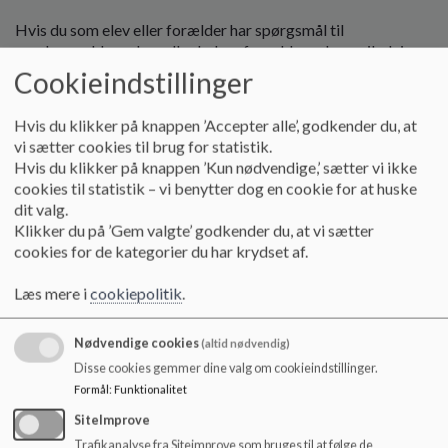
o
l
Hvis du som elev eller forælder har spørgsmål til
d
ungdomsuddannelser eller behov for uddannelsesvejledning,
e
er du altid velkommen til at kontakte skolens vejleder.
Cookieindstillinger
t
Hvis du klikker på knappen ’Accepter alle’, godkender du, at
Uddannelsesvejledning i grundskolen
vi sætter cookies til brug for statistik.
Hvis du klikker på knappen ’Kun nødvendige,’ sætter vi ikke
Som elever og forældre møder I uddannelsesvejlederen i
cookies til statistik – vi benytter dog en cookie for at huske
både 7., 8. og 9. klasse, hvor I blandt andet vil blive inviteret
dit valg.
til dialogmøde om uddannelsesmuligheder og valgprocessen.
Klikker du på ’Gem valgte’ godkender du, at vi sætter
Derudover vil eleverne blive tilbudt individuelle
cookies for de kategorier du har krydset af.
vejledningssamtaler og klassevis deltage i forskellige events
med fokus på job og uddannelse. Uddannelsesvejlederen
Læs mere i
cookiepolitik
.
samarbejder desuden med skolens lærere om at identificere
elever med behov for en målrettet skole- og
vejledningsindsats med henblik på at sikre eleverne et
Nødvendige cookies
(altid nødvendig)
grundlag for at vælge, påbegynde og gennemføre en
Disse cookies gemmer dine valg om cookieindstillinger.
ungdomsuddannelse.
Formål
:
Funktionalitet
SiteImprove
I kan læse mere om uddannelsesvejledningen og bl.a. danne
Trafikanalyse fra Siteimprove som bruges til at følge de
jer et overblik over vejledningsaktiviteter i udskolingen i den