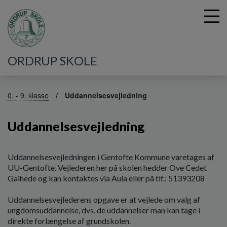
ORDRUP SKOLE
G
å
0. - 9. klasse
Uddannelsesvejledning
t
i
Uddannelsesvejledning
l
h
o
v
Uddannelsesvejledningen i Gentofte Kommune varetages af
e
UU-Gentofte. Vejlederen her på skolen hedder Ove Cedet
d
Gaihede og kan kontaktes via Aula eller på tlf.: 51393208
i
n
Uddannelsesvejlederens opgave er at vejlede om valg af
d
ungdomsuddannelse, dvs. de uddannelser man kan tage i
h
direkte forlængelse af grundskolen.