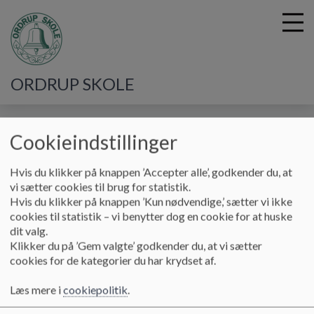
ORDRUP SKOLE
G
å
Job på skolen
Cookieindstillinger
t
i
Job på skolen
Hvis du klikker på knappen ’Accepter alle’, godkender du, at
l
vi sætter cookies til brug for statistik.
h
Hvis du klikker på knappen ’Kun nødvendige,’ sætter vi ikke
o
cookies til statistik – vi benytter dog en cookie for at huske
v
Alle ledige stillinger opslås og
skal
søges
dit valg.
e
på
www.gentofte.dk/job
Klikker du på ’Gem valgte’ godkender du, at vi sætter
d
Vi har pt. flere ledige stillinger
cookies for de kategorier du har krydset af.
i
n
Ordrup skole søger en fuldtidspædagog med tid i
Læs mere i
cookiepolitik
.
d
GFO og skole
h