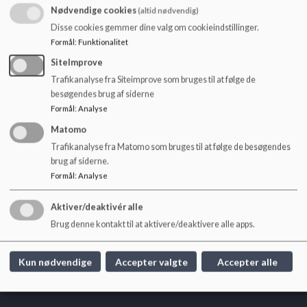
o
Nødvendige cookies
(altid nødvendig)
Uddannet pædagog 37 timer/uge til Ordrup
l
Disse cookies gemmer dine valg om cookieindstillinger.
Fritidscenter og skole
d
Formål
:
Funktionalitet
e
Der er i øjeblikket
ikke
brug for nye vikarer.
t
SiteImprove
Trafikanalyse fra Siteimprove som bruges til at følge de
Uopfordrede ansøgninger kan sendes
besøgendes brug af siderne
til ordrup.skole@gentofte.dk
Formål
:
Analyse
Matomo
Trafikanalyse fra Matomo som bruges til at følge de besøgendes
brug af siderne.
Ordrup Skole
Formål
:
Analyse
Grønnevænge 16, 2920 Charlottenlund
Aktiver/deaktivér alle
ordrup.skole@gentofte.dk
Brug denne kontakt til at aktivere/deaktivere alle apps.
+45 3998 5959
EAN NR.
5798008644504
Kun nødvendige
Accepter valgte
Accepter alle
Webtilgængelighedserklæring
Sitemap