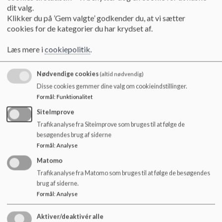
o
dit valg.
l
Klikker du på ’Gem valgte’ godkender du, at vi sætter
Referat 20. september 2023
d
cookies for de kategorier du har krydset af.
e
t
Læs mere i
cookiepolitik
.
Referat 30. oktober 2023
Nødvendige cookies
(altid nødvendig)
Disse cookies gemmer dine valg om cookieindstillinger.
Referat 30. november 2023
Formål
:
Funktionalitet
SiteImprove
Trafikanalyse fra Siteimprove som bruges til at følge de
Referat 22. februar 2024
besøgendes brug af siderne
Formål
:
Analyse
Referat 19. marts 2024
Matomo
Trafikanalyse fra Matomo som bruges til at følge de besøgendes
brug af siderne.
Formål
:
Analyse
Referat 29. april 2024
Aktiver/deaktivér alle