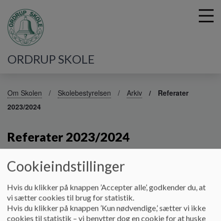
ORDRUP SKOLE
G
å
Om Skolen
Skolebestyrelsen
Arkiv
Referater
t
2023/2024
i
l
h
Referater 2023/2024
o
v
Cookieindstillinger
e
...
d
i
Dokumenter
Hvis du klikker på knappen ’Accepter alle’, godkender du, at
n
vi sætter cookies til brug for statistik.
Referat 22. august 2023
d
Hvis du klikker på knappen ’Kun nødvendige,’ sætter vi ikke
h
cookies til statistik – vi benytter dog en cookie for at huske